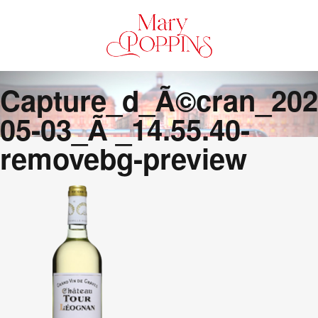
Capture_d_Ã©cran_202
05-03_Ã _14.55.40-
removebg-preview